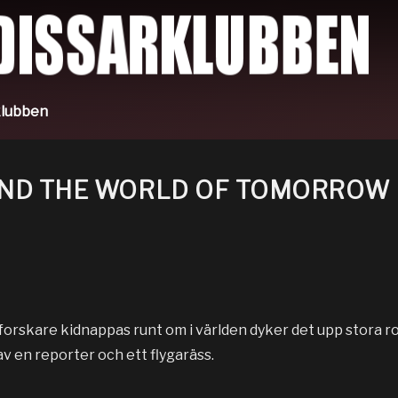
lubben
AND THE WORLD OF TOMORROW
orskare kidnappas runt om i världen dyker det upp stora r
v en reporter och ett flygaräss.