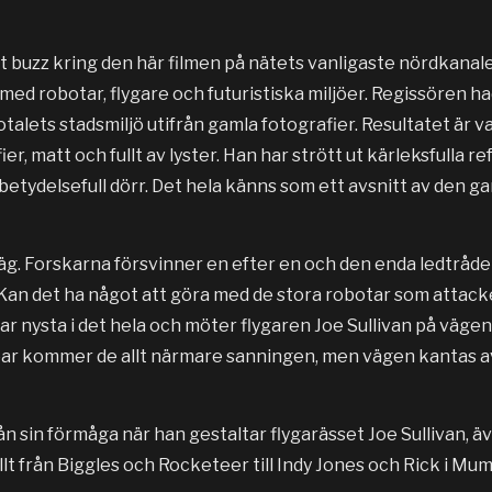
t buzz kring den här filmen på nätets vanligaste nördkanaler
ed robotar, flygare och futuristiska miljöer. Regissören had
alets stadsmiljö utifrån gamla fotografier. Resultatet är v
, matt och fullt av lyster. Han har strött ut kärleksfulla r
betydelsefull dörr. Det hela känns som ett avsnitt av den 
 väg. Forskarna försvinner en efter en och den enda ledtrå
Kan det ha något att göra med de stora robotar som attac
ar nysta i det hela och möter flygaren Joe Sullivan på väge
öar kommer de allt närmare sanningen, men vägen kantas 
ån sin förmåga när han gestaltar flygarässet Joe Sullivan, 
lt från Biggles och Rocketeer till Indy Jones och Rick i Mum