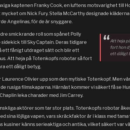
kaxiga kaptenen Franky Cook, en luftens motsvarighet till 
 mycket om Nick Fury. Stella McCarthy designade kläderna 
de Angelinas, för de är snyggare.
re smickrande roll som spånet Polly
Att heja p
 sidekick till Sky Captain. Deras tidigare
fort hon d
 ett fånigt utdraget sätt och blir ett
ett dåligt
nus. Att heja på Totenkopfs robotar så fort
ra ett dåligt betyg.
Laurence Olivier upp som den mytiske Totenkopf. Men vänt
te de rusiga filmskaparna. Härnäst kommer vi säkert få se 
Chaplin leka charader med Jim Carrey.
skliga aktörer som tar stor plats. Totenkopfs robotar åker r
ed sina löjliga vapen, vars skräckfaktor är i klass med tama
ns kusiner känns serieaktiga och antika, vilket säkert var v