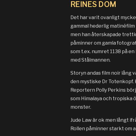
REINES DOM
Det har varit ovanligt mycke
gammal hederlig matinéfilm m
men han återskapade trettiot
påminner om gamla fotografier
som t.ex. numret 1138 på en 
med Stålmannen.
Storyn andas film noir lång
den mystiske Dr Totenkopf. 
Reportern Polly Perkins börj
som Himalaya och tropiska 
monster.
Jude Law är ok men långt ifr
Rollen påminner starkt om al