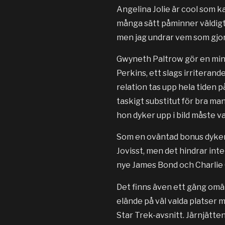
Angelina Jolie är cool som 
många sätt påminner väldigt
men jag undrar vem som gjor
Gwyneth Paltrow gör en mind
Perkins, ett slags irriterande
relation tas upp hela tiden på
taskigt substitut för bra ma
hon dyker upp i bild måste va
Som en oväntad bonus dyker 
Jovisst, men det hindrar in
nye James Bond och Charlie 
Det finns även ett gäng omän
elände på väl valda platser m
Star Trek-avsnitt. Järnjätte