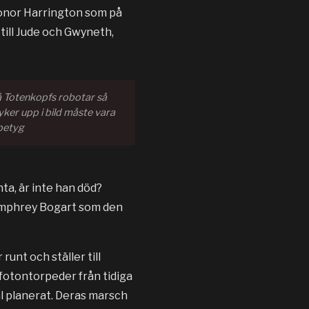
Honor Harrington som på
till Jude och Gwyneth,
å Totenkopfs robotar så
yker upp i bild måste vara
 betyg
a, är inte han död?
Humphrey Bogart som den
unt och ställer till
 fotontorpeder från tidiga
äl planerat. Deras marsch