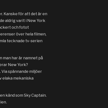
. Kanske för att det är en
e aldrig varit i New York
ackert och fotot
eferenser över hela filmen,
gamla tecknade tv-serien
den man har är namnet på
kerar New York?
n. Via spännande miljöer
av elaka mekaniska
även känd som Sky Captain.
ien.