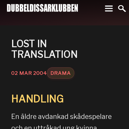
To
LOST IN
TRANSLATION
02
MAR
2004
DRAMA
HANDLING
En äldre avdankad skådespelare
och en uttråkad ung kvinna