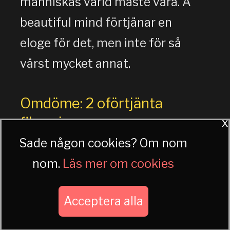
människas värld måste vara. A
beautiful mind förtjänar en
eloge för det, men inte för så
värst mycket annat.
Omdöme: 2 oförtjänta
filmpris
x
Sade någon cookies? Om nom
nom.
Läs mer om cookies
Copyright © 1999–2026 Reine Larsson -
Acceptera alla
all zombies reserved.